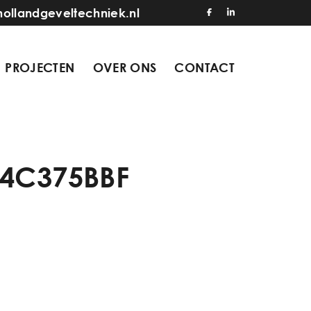
hollandgeveltechniek.nl
PROJECTEN
OVER ONS
CONTACT
24C375BBF