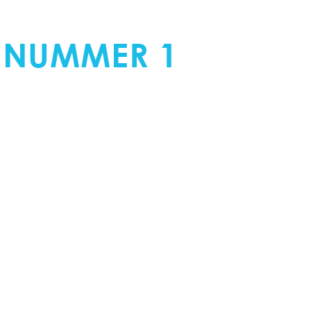
ERKER AVERY
 NUMMER 1
IN
OOR WRAP EN FOLI