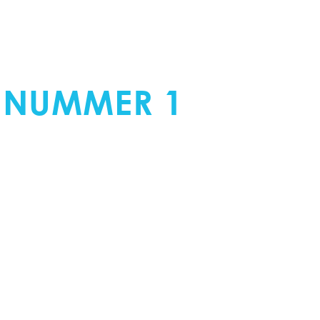
ERKER AVERY
 NUMMER 1
IN
OOR WRAP EN FOLI