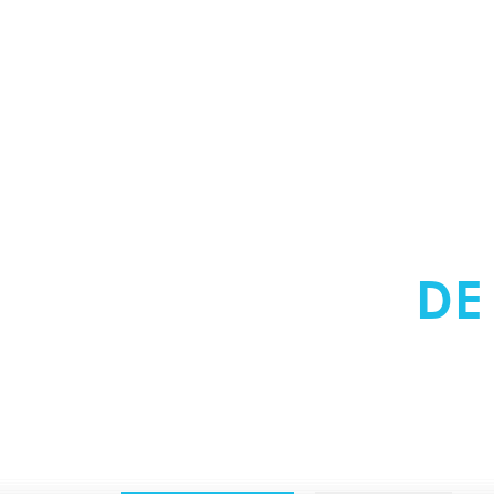
ERKEND VERW
DENNISON
DE
NEDERLAND V
TECHNIEK