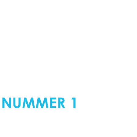
ERKER AVERY
 NUMMER 1
IN
OOR WRAP EN FOLI