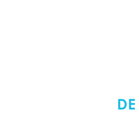
ERKEND VERW
DENNISON
DE
NEDERLAND V