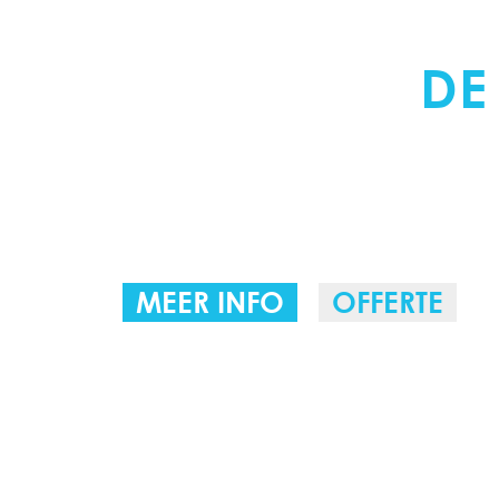
ERKEND VERW
DENNISON
DE
NEDERLAND V
TECHNIEK
MEER INFO
OFFERTE