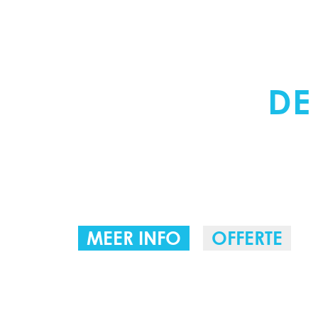
ERKEND VERW
DENNISON
DE
NEDERLAND V
TECHNIEK
MEER INFO
OFFERTE