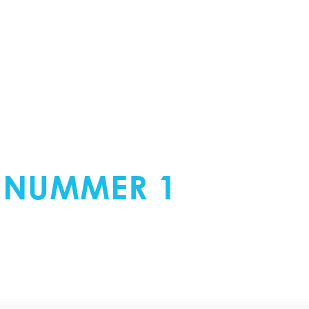
ERKER AVERY
 NUMMER 1
IN
OOR WRAP EN FOLI