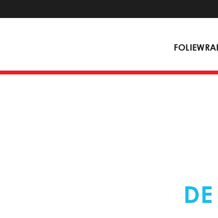
FOLIEWRA
ERKEND VERW
DENNISON
DE