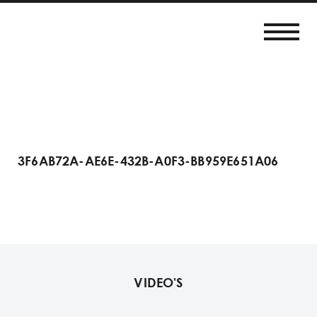
3F6AB72A-AE6E-432B-A0F3-BB959E651A06
VIDEO'S