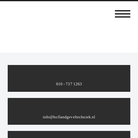
010 - 737 1263
info@hollandgeveltechniek.nl